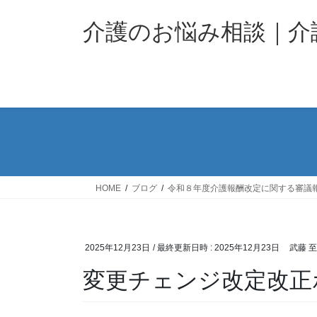
コ
ナ
ン
ビ
介護のお悩み相談｜
テ
ゲ
ン
ー
ツ
シ
へ
ョ
ス
ン
キ
に
ッ
移
プ
動
HOME
ブログ
令和８年度介護報酬改定に関する審議
2025年12月23日
/ 最終更新日時 :
2025年12月23日
武藤 
変更チェンジ改定改正