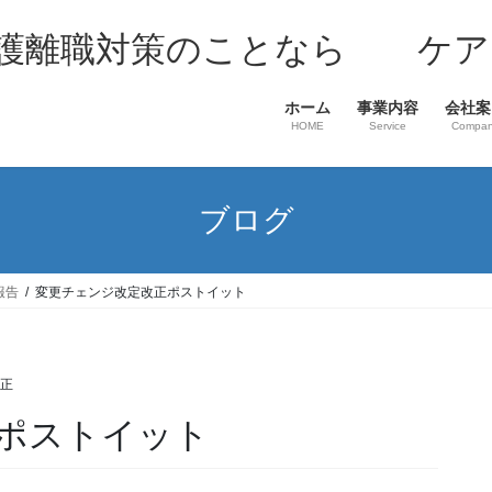
介護離職対策のことなら ケア
ホーム
事業内容
会社案
HOME
Service
Compa
ブログ
報告
変更チェンジ改定改正ポストイット
至正
ポストイット