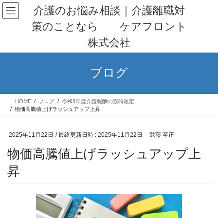
コ
ナ
介護のお悩み相談｜介護離職対
ン
ビ
策のことなら ケアフロント
テ
ゲ
ン
ー
株式会社
ツ
シ
へ
ョ
ス
ン
ブログ
キ
に
ッ
移
プ
動
HOME
ブログ
令和8年度介護報酬の臨時改定
物価高騰値上げラッシュアップ上昇
2025年11月22日
/ 最終更新日時 :
2025年11月22日
武藤 至正
物価高騰値上げラッシュアップ上
昇