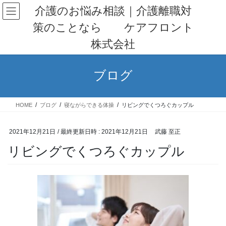
コ
ナ
介護のお悩み相談｜介護離職対
ン
ビ
策のことなら ケアフロント
テ
ゲ
ン
ー
株式会社
ツ
シ
へ
ョ
ス
ン
ブログ
キ
に
ッ
移
プ
動
HOME
ブログ
寝ながらできる体操
リビングでくつろぐカップル
2021年12月21日
/ 最終更新日時 :
2021年12月21日
武藤 至正
リビングでくつろぐカップル