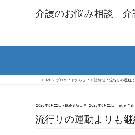
コ
ナ
ン
ビ
介護のお悩み相談｜
テ
ゲ
ン
ー
ツ
シ
へ
ョ
ス
ン
キ
に
ッ
移
プ
動
HOME
ブログ
お知らせ
介護情報
流行りの運動よ
2026年6月22日
/ 最終更新日時 :
2026年6月21日
武藤 至正
流行りの運動よりも継