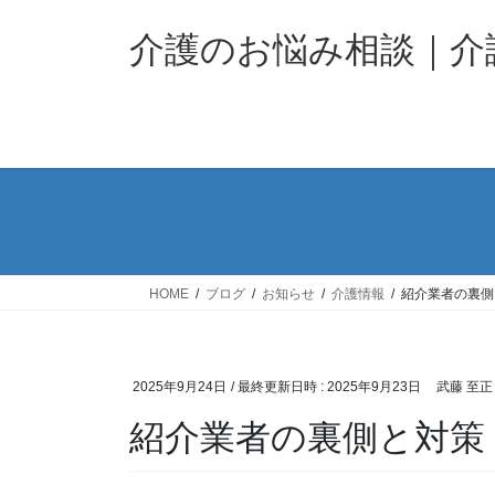
コ
ナ
ン
ビ
介護のお悩み相談｜
テ
ゲ
ン
ー
ツ
シ
へ
ョ
ス
ン
キ
に
ッ
移
プ
動
HOME
ブログ
お知らせ
介護情報
紹介業者の裏側
2025年9月24日
/ 最終更新日時 :
2025年9月23日
武藤 至正
紹介業者の裏側と対策