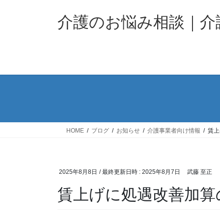
コ
ナ
ン
ビ
介護のお悩み相談｜
テ
ゲ
ン
ー
ツ
シ
へ
ョ
ス
ン
キ
に
ッ
移
プ
動
HOME
ブログ
お知らせ
介護事業者向け情報
賃上
2025年8月8日
/ 最終更新日時 :
2025年8月7日
武藤 至正
賃上げに処遇改善加算