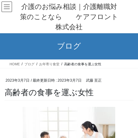
コ
ナ
介護のお悩み相談｜介護離職対
ン
ビ
策のことなら ケアフロント
テ
ゲ
ン
ー
株式会社
ツ
シ
へ
ョ
ス
ン
ブログ
キ
に
ッ
移
プ
動
HOME
ブログ
お年寄り食堂
高齢者の食事を運ぶ女性
2023年3月7日
/ 最終更新日時 :
2023年3月7日
武藤 至正
高齢者の食事を運ぶ女性