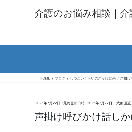
コ
ナ
ン
ビ
介護のお悩み相談｜
テ
ゲ
ン
ー
ツ
シ
へ
ョ
ス
ン
キ
に
ッ
移
プ
動
HOME
ブログ
しつこいくらいの声かけ効果
声掛け
2025年7月22日
/ 最終更新日時 :
2025年7月22日
武藤 至正
声掛け呼びかけ話しか