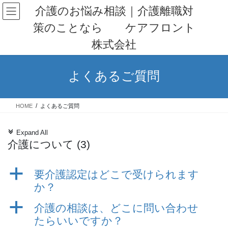
コ
ナ
介護のお悩み相談｜介護離職対
ン
ビ
策のことなら ケアフロント
テ
ゲ
ン
ー
株式会社
ツ
シ
へ
ョ
ス
ン
よくあるご質問
キ
に
ッ
移
プ
動
HOME
よくあるご質問
c
Expand All
介護について
(3)
a
要介護認定はどこで受けられます
か？
a
介護の相談は、どこに問い合わせ
たらいいですか？