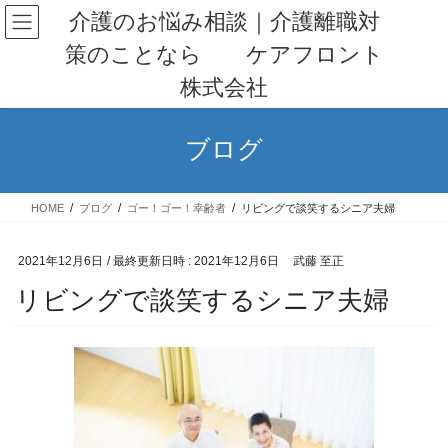
コ
ナ
介護のお悩み相談｜介護離職対
ン
ビ
策のことなら ケアフロント
テ
ゲ
ン
ー
株式会社
ツ
シ
へ
ョ
ス
ン
ブログ
キ
に
ッ
移
プ
動
HOME
ブログ
ゴー！ゴー！幸齢者
リビングで談笑するシニア夫婦
2021年12月6日
/ 最終更新日時 :
2021年12月6日
武藤 至正
リビングで談笑するシニア夫婦