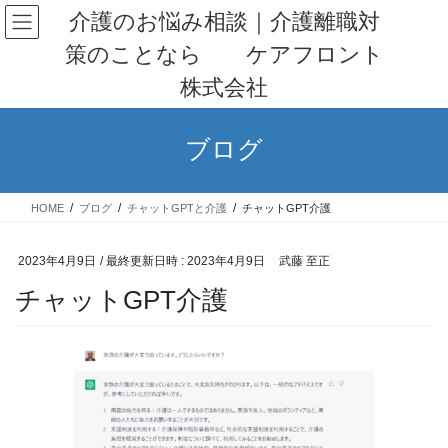
コ
ナ
介護のお悩み相談｜介護離職対
ン
ビ
策のことなら ケアフロント
テ
ゲ
ン
ー
株式会社
ツ
シ
へ
ョ
ス
ン
ブログ
キ
に
ッ
移
プ
動
HOME
ブログ
チャットGPTと介護
チャットGPT介護
2023年4月9日
/ 最終更新日時 :
2023年4月9日
武藤 至正
チャットGPT介護