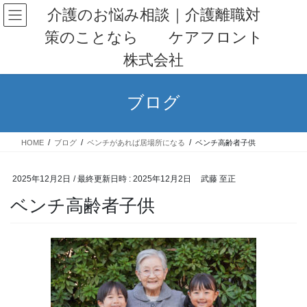
コ
ナ
介護のお悩み相談｜介護離職対
ン
ビ
策のことなら ケアフロント
テ
ゲ
ン
ー
株式会社
ツ
シ
へ
ョ
ス
ン
ブログ
キ
に
ッ
移
プ
動
HOME
ブログ
ベンチがあれば居場所になる
ベンチ高齢者子供
2025年12月2日
/ 最終更新日時 :
2025年12月2日
武藤 至正
ベンチ高齢者子供