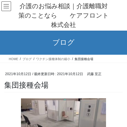
コ
ナ
介護のお悩み相談｜介護離職対
ン
ビ
策のことなら ケアフロント
テ
ゲ
ン
ー
株式会社
ツ
シ
へ
ョ
ス
ン
ブログ
キ
に
ッ
移
プ
動
HOME
ブログ
ワクチン接種体制の縮小
集団接種会場
2021年10月12日
/ 最終更新日時 :
2021年10月12日
武藤 至正
集団接種会場