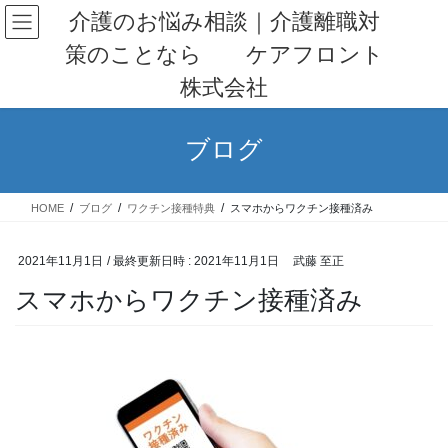
コ
ナ
介護のお悩み相談｜介護離職対
ン
ビ
策のことなら ケアフロント
テ
ゲ
ン
ー
株式会社
ツ
シ
へ
ョ
ス
ン
ブログ
キ
に
ッ
移
プ
動
HOME
ブログ
ワクチン接種特典
スマホからワクチン接種済み
2021年11月1日
/ 最終更新日時 :
2021年11月1日
武藤 至正
スマホからワクチン接種済み