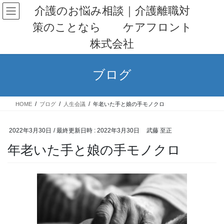
コ
ナ
介護のお悩み相談｜介護離職対
ン
ビ
策のことなら ケアフロント
テ
ゲ
ン
ー
株式会社
ツ
シ
へ
ョ
ス
ン
ブログ
キ
に
ッ
移
プ
動
HOME
ブログ
人生会議
年老いた手と娘の手モノクロ
2022年3月30日
/ 最終更新日時 :
2022年3月30日
武藤 至正
年老いた手と娘の手モノクロ