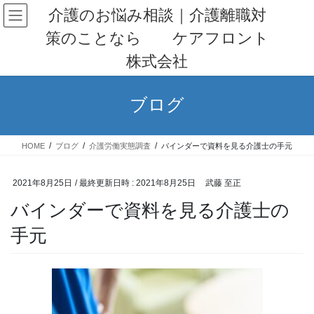
コ
ナ
介護のお悩み相談｜介護離職対
ン
ビ
策のことなら ケアフロント
テ
ゲ
ン
ー
株式会社
ツ
シ
へ
ョ
ス
ン
ブログ
キ
に
ッ
移
プ
動
HOME
ブログ
介護労働実態調査
バインダーで資料を見る介護士の手元
2021年8月25日
/ 最終更新日時 :
2021年8月25日
武藤 至正
バインダーで資料を見る介護士の
手元