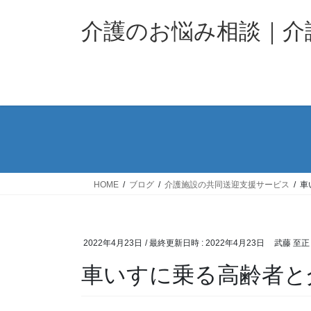
コ
ナ
ン
ビ
介護のお悩み相談｜
テ
ゲ
ン
ー
ツ
シ
へ
ョ
ス
ン
キ
に
ッ
移
プ
動
HOME
ブログ
介護施設の共同送迎支援サービス
車
2022年4月23日
/ 最終更新日時 :
2022年4月23日
武藤 至正
車いすに乗る高齢者と