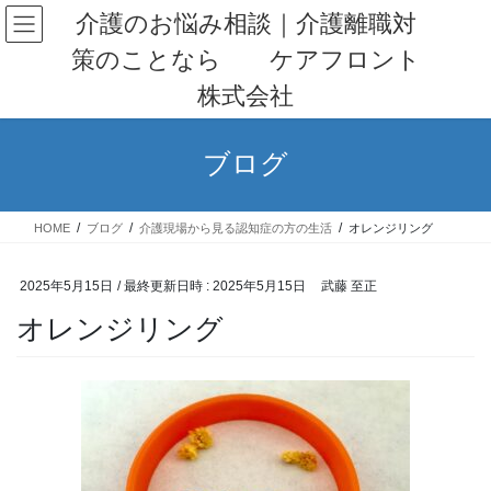
コ
ナ
介護のお悩み相談｜介護離職対
ン
ビ
策のことなら ケアフロント
テ
ゲ
ン
ー
株式会社
ツ
シ
へ
ョ
ス
ン
ブログ
キ
に
ッ
移
プ
動
HOME
ブログ
介護現場から見る認知症の方の生活
オレンジリング
2025年5月15日
/ 最終更新日時 :
2025年5月15日
武藤 至正
オレンジリング