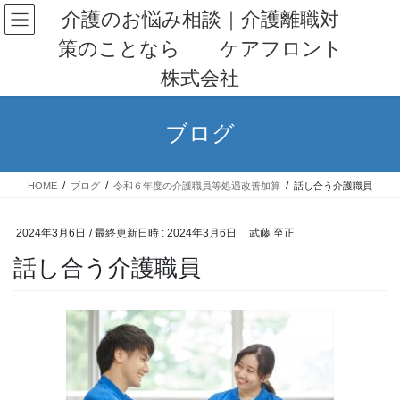
コ
ナ
介護のお悩み相談｜介護離職対
ン
ビ
策のことなら ケアフロント
テ
ゲ
ン
ー
株式会社
ツ
シ
へ
ョ
ス
ン
ブログ
キ
に
ッ
移
プ
動
HOME
ブログ
令和６年度の介護職員等処遇改善加算
話し合う介護職員
2024年3月6日
/ 最終更新日時 :
2024年3月6日
武藤 至正
話し合う介護職員