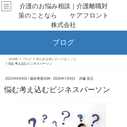
コ
ナ
介護のお悩み相談｜介護離職対
ン
ビ
策のことなら ケアフロント
テ
ゲ
ン
ー
株式会社
ツ
シ
へ
ョ
ス
ン
ブログ
キ
に
ッ
移
プ
動
HOME
ブログ
何かある前にやっておくこと
悩む考え込むビジネスパーソン
2022年6月9日
/ 最終更新日時 :
2026年7月6日
武藤 至正
悩む考え込むビジネスパーソン