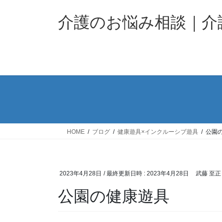
コ
ナ
ン
ビ
介護のお悩み相談｜
テ
ゲ
ン
ー
ツ
シ
へ
ョ
ス
ン
キ
に
ッ
移
プ
動
HOME
ブログ
健康遊具×インクルーシブ遊具
公園
2023年4月28日
/ 最終更新日時 :
2023年4月28日
武藤 至正
公園の健康遊具