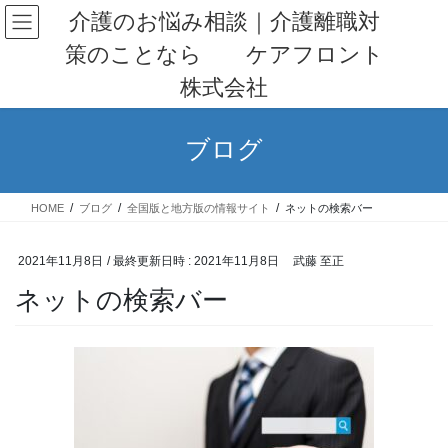
コ
ナ
介護のお悩み相談｜介護離職対
ン
ビ
策のことなら ケアフロント
テ
ゲ
ン
ー
株式会社
ツ
シ
へ
ョ
ス
ン
ブログ
キ
に
ッ
移
プ
動
HOME
ブログ
全国版と地方版の情報サイト
ネットの検索バー
2021年11月8日
/ 最終更新日時 :
2021年11月8日
武藤 至正
ネットの検索バー