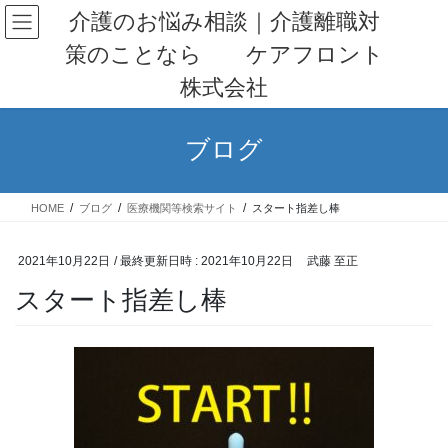
コ
ナ
介護のお悩み相談｜介護離職対
ン
ビ
策のことなら ケアフロント
テ
ゲ
ン
ー
株式会社
ツ
シ
へ
ョ
ス
ン
ブログ
キ
に
ッ
移
プ
動
HOME
ブログ
医療機関等検索サイト
スタート指差し棒
2021年10月22日
/ 最終更新日時 :
2021年10月22日
武藤 至正
スタート指差し棒