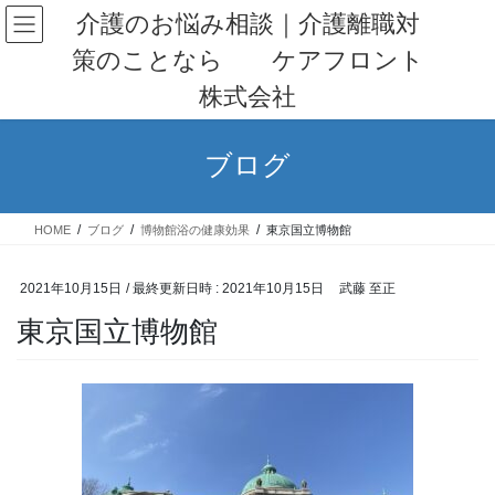
コ
ナ
介護のお悩み相談｜介護離職対
ン
ビ
策のことなら ケアフロント
テ
ゲ
ン
ー
株式会社
ツ
シ
へ
ョ
ス
ン
ブログ
キ
に
ッ
移
プ
動
HOME
ブログ
博物館浴の健康効果
東京国立博物館
2021年10月15日
/ 最終更新日時 :
2021年10月15日
武藤 至正
東京国立博物館