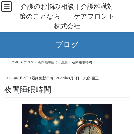
コ
ナ
介護のお悩み相談｜介護離職対
ン
ビ
策のことなら ケアフロント
テ
ゲ
ン
ー
株式会社
ツ
シ
へ
ョ
ス
ン
ブログ
キ
に
ッ
移
プ
動
HOME
ブログ
夜間熱中症にも注意
夜間睡眠時間
2023年8月3日
/ 最終更新日時 :
2023年8月3日
武藤 至正
夜間睡眠時間