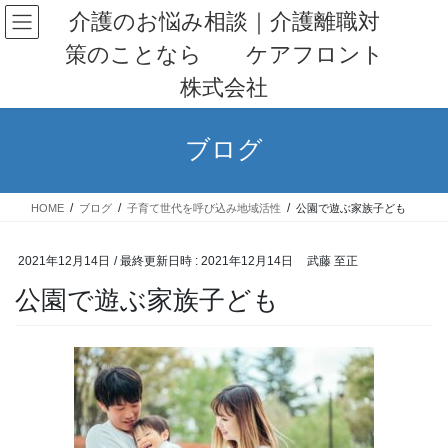
コ
ナ
介護のお悩み相談｜介護離職対
ン
ビ
策のことなら ケアフロント
テ
ゲ
ン
ー
株式会社
ツ
シ
へ
ョ
ス
ン
ブログ
キ
に
ッ
移
プ
動
HOME
ブログ
子育て世代を呼び込み地域活性
公園で遊ぶ家族子ども
2021年12月14日
/ 最終更新日時 :
2021年12月14日
武藤 至正
公園で遊ぶ家族子ども