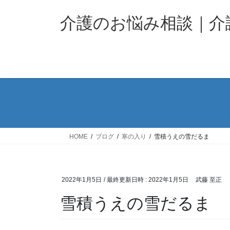
コ
ナ
ン
ビ
介護のお悩み相談｜
テ
ゲ
ン
ー
ツ
シ
へ
ョ
ス
ン
キ
に
ッ
移
プ
動
HOME
ブログ
寒の入り
雪積うえの雪だるま
2022年1月5日
/ 最終更新日時 :
2022年1月5日
武藤 至正
雪積うえの雪だるま