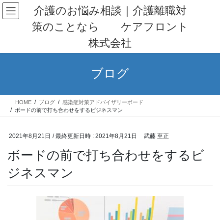
コ
ナ
介護のお悩み相談｜介護離職対
ン
ビ
策のことなら ケアフロント
テ
ゲ
ン
ー
株式会社
ツ
シ
へ
ョ
ス
ン
ブログ
キ
に
ッ
移
プ
動
HOME
ブログ
感染症対策アドバイザリーボード
ボードの前で打ち合わせをするビジネスマン
2021年8月21日
/ 最終更新日時 :
2021年8月21日
武藤 至正
ボードの前で打ち合わせをするビ
ジネスマン