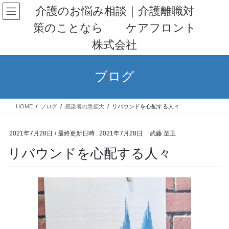
コ
ナ
介護のお悩み相談｜介護離職対
ン
ビ
策のことなら ケアフロント
テ
ゲ
ン
ー
株式会社
ツ
シ
へ
ョ
ス
ン
ブログ
キ
に
ッ
移
プ
動
HOME
ブログ
感染者の急拡大
リバウンドを心配する人々
2021年7月28日
/ 最終更新日時 :
2021年7月28日
武藤 至正
リバウンドを心配する人々