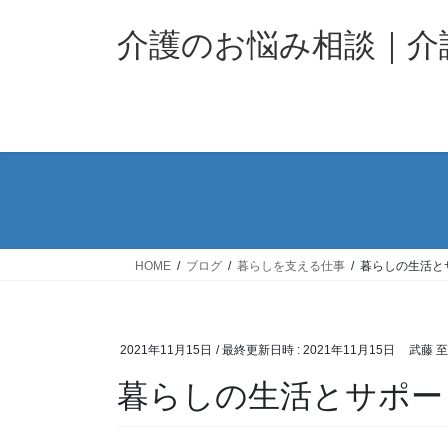
コ
ナ
ン
ビ
介護のお悩み相談｜
テ
ゲ
ン
ー
ツ
シ
へ
ョ
ス
ン
キ
に
ッ
移
プ
動
HOME
ブログ
暮らしを支える仕事
暮らしの生活と
2021年11月15日
/ 最終更新日時 :
2021年11月15日
武藤 
暮らしの生活とサポー