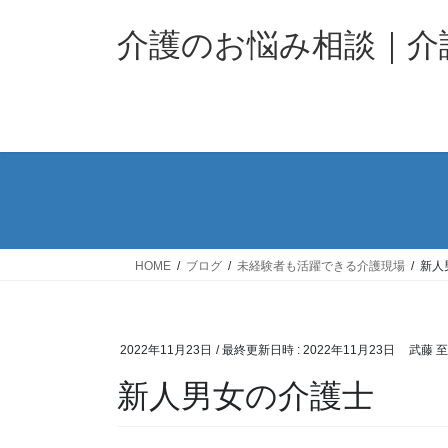
コ
ナ
ン
ビ
介護のお悩み相談｜
テ
ゲ
ン
ー
ツ
シ
へ
ョ
ス
ン
キ
に
ッ
移
プ
動
HOME
ブログ
未経験者も活躍できる介護現場
新人
2022年11月23日
/ 最終更新日時 :
2022年11月23日
武藤 
新人男女の介護士