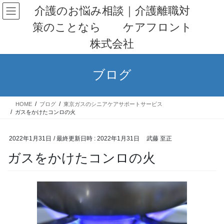
コ
ナ
介護のお悩み相談｜介護離職対
ン
ビ
策のことなら ケアフロント
テ
ゲ
ン
ー
株式会社
ツ
シ
へ
ョ
ス
ン
ブログ
キ
に
ッ
移
プ
動
HOME
ブログ
東京ガスのシニアケアサポートサービス
ガスをかけたコンロの火
2022年1月31日
/ 最終更新日時 :
2022年1月31日
武藤 至正
ガスをかけたコンロの火