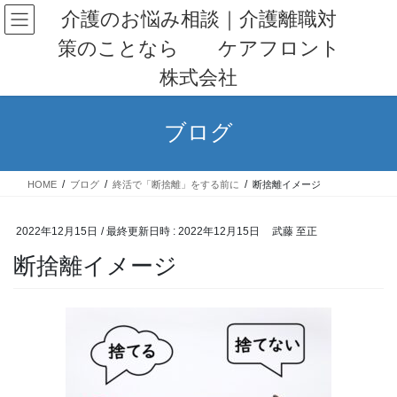
コ
ナ
介護のお悩み相談｜介護離職対
ン
ビ
策のことなら ケアフロント
テ
ゲ
ン
ー
株式会社
ツ
シ
へ
ョ
ス
ン
ブログ
キ
に
ッ
移
プ
動
HOME
ブログ
終活で「断捨離」をする前に
断捨離イメージ
2022年12月15日
/ 最終更新日時 :
2022年12月15日
武藤 至正
断捨離イメージ