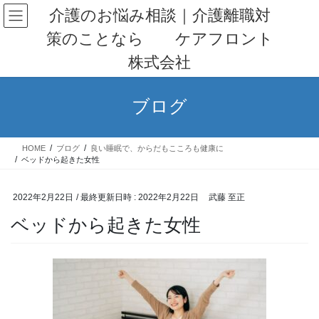
コ
ナ
介護のお悩み相談｜介護離職対
ン
ビ
策のことなら ケアフロント
テ
ゲ
ン
ー
株式会社
ツ
シ
へ
ョ
ス
ン
ブログ
キ
に
ッ
移
プ
動
HOME
ブログ
良い睡眠で、からだもこころも健康に
ベッドから起きた女性
2022年2月22日
/ 最終更新日時 :
2022年2月22日
武藤 至正
ベッドから起きた女性