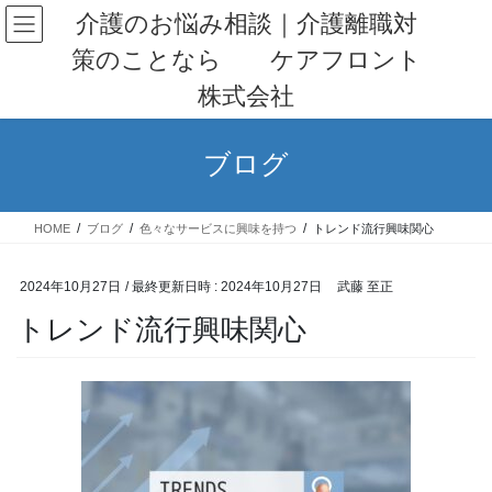
コ
ナ
介護のお悩み相談｜介護離職対
ン
ビ
策のことなら ケアフロント
テ
ゲ
ン
ー
株式会社
ツ
シ
へ
ョ
ス
ン
ブログ
キ
に
ッ
移
プ
動
HOME
ブログ
色々なサービスに興味を持つ
トレンド流行興味関心
2024年10月27日
/ 最終更新日時 :
2024年10月27日
武藤 至正
トレンド流行興味関心