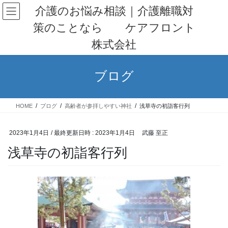
コ
ナ
介護のお悩み相談｜介護離職対
ン
ビ
策のことなら ケアフロント
テ
ゲ
ン
ー
株式会社
ツ
シ
へ
ョ
ス
ン
ブログ
キ
に
ッ
移
プ
動
HOME
ブログ
高齢者が参拝しやすい神社
浅草寺の初詣客行列
2023年1月4日
/ 最終更新日時 :
2023年1月4日
武藤 至正
浅草寺の初詣客行列