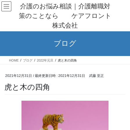
コ
ナ
介護のお悩み相談｜介護離職対
ン
ビ
策のことなら ケアフロント
テ
ゲ
ン
ー
株式会社
ツ
シ
へ
ョ
ス
ン
ブログ
キ
に
ッ
移
プ
動
HOME
ブログ
2022年元旦
虎と木の四角
2021年12月31日
/ 最終更新日時 :
2021年12月31日
武藤 至正
虎と木の四角