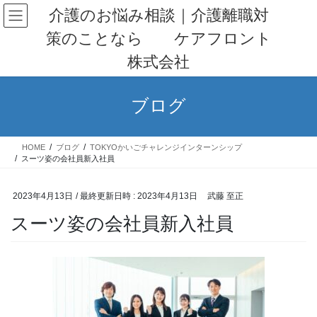
コ
ナ
介護のお悩み相談｜介護離職対
ン
ビ
策のことなら ケアフロント
テ
ゲ
ン
ー
株式会社
ツ
シ
へ
ョ
ス
ン
ブログ
キ
に
ッ
移
プ
動
HOME
ブログ
TOKYOかいごチャレンジインターンシップ
スーツ姿の会社員新入社員
2023年4月13日
/ 最終更新日時 :
2023年4月13日
武藤 至正
スーツ姿の会社員新入社員