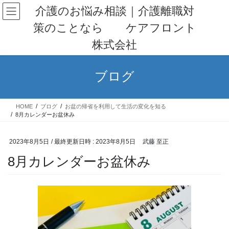
コ
ナ
介護のお悩み相談｜介護離職対
ン
ビ
策のことなら ケアフロント
テ
ゲ
ン
ー
株式会社
ツ
シ
へ
ョ
ス
ン
ブログ
キ
に
ッ
移
プ
動
HOME
ブログ
お盆の帰省を利用して生活の変化を知る
8月カレンダーお盆休み
2023年8月5日
/ 最終更新日時 :
2023年8月5日
武藤 至正
8月カレンダーお盆休み