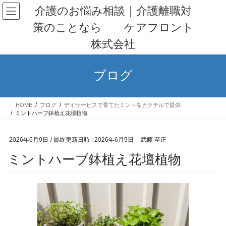
コ
ナ
介護のお悩み相談｜介護離職対
ン
ビ
策のことなら ケアフロント
テ
ゲ
ン
ー
株式会社
ツ
シ
へ
ョ
ス
ン
ブログ
キ
に
ッ
移
プ
動
HOME
ブログ
デイサービスで育てたミントをカクテルで提供
ミントハーブ鉢植え花壇植物
2026年6月9日
/ 最終更新日時 :
2026年6月9日
武藤 至正
ミントハーブ鉢植え花壇植物