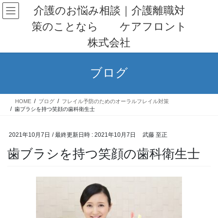
コ
ナ
介護のお悩み相談｜介護離職対
ン
ビ
策のことなら ケアフロント
テ
ゲ
ン
ー
株式会社
ツ
シ
へ
ョ
ス
ン
ブログ
キ
に
ッ
移
プ
動
HOME
ブログ
フレイル予防のためのオーラルフレイル対策
歯ブラシを持つ笑顔の歯科衛生士
2021年10月7日
/ 最終更新日時 :
2021年10月7日
武藤 至正
歯ブラシを持つ笑顔の歯科衛生士