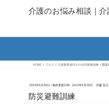
コ
ナ
ン
ビ
介護のお悩み相談｜
テ
ゲ
ン
ー
ツ
シ
へ
ョ
ス
ン
キ
に
ッ
移
プ
動
HOME
ブログ
介護事業者同士の合同避難訓練
防災
2023年6月28日
/ 最終更新日時 :
2023年6月28日
武藤 至正
防災避難訓練