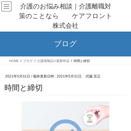
コ
ナ
介護のお悩み相談｜介護離職対
ン
ビ
策のことなら ケアフロント
テ
ゲ
ン
ー
株式会社
ツ
シ
へ
ョ
ス
ン
ブログ
キ
に
ッ
移
プ
動
HOME
ブログ
介護保険証の更新申請
時間と締切
2021年5月31日
/ 最終更新日時 :
2021年5月31日
武藤 至正
時間と締切