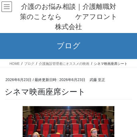
コ
ナ
介護のお悩み相談｜介護離職対
ン
ビ
策のことなら ケアフロント
テ
ゲ
ン
ー
株式会社
ツ
シ
へ
ョ
ス
ン
ブログ
キ
に
ッ
移
プ
動
HOME
ブログ
介護施設管理者にオススメの映画
シネマ映画座席シート
2026年6月23日
/ 最終更新日時 :
2026年6月23日
武藤 至正
シネマ映画座席シート