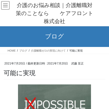
コ
ナ
介護のお悩み相談｜介護離職対
ン
ビ
策のことなら ケアフロント
テ
ゲ
ン
ー
株式会社
ツ
シ
へ
ョ
ス
ン
ブログ
キ
に
ッ
移
プ
動
HOME
ブログ
介護離職ゼロの実現に向けて
可能に実現
2021年7月20日
/ 最終更新日時 :
2021年7月20日
武藤 至正
可能に実現