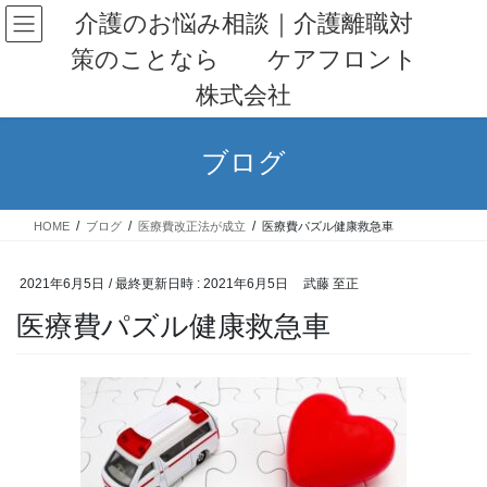
コ
ナ
介護のお悩み相談｜介護離職対
ン
ビ
策のことなら ケアフロント
テ
ゲ
ン
ー
株式会社
ツ
シ
へ
ョ
ス
ン
ブログ
キ
に
ッ
移
プ
動
HOME
ブログ
医療費改正法が成立
医療費パズル健康救急車
2021年6月5日
/ 最終更新日時 :
2021年6月5日
武藤 至正
医療費パズル健康救急車