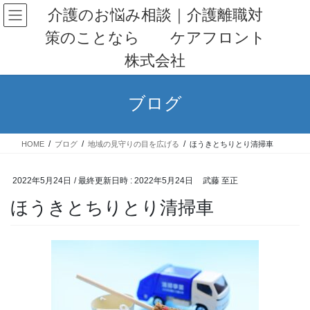
コ
ナ
介護のお悩み相談｜介護離職対
ン
ビ
策のことなら ケアフロント
テ
ゲ
ン
ー
株式会社
ツ
シ
へ
ョ
ス
ン
ブログ
キ
に
ッ
移
プ
動
HOME
ブログ
地域の見守りの目を広げる
ほうきとちりとり清掃車
2022年5月24日
/ 最終更新日時 :
2022年5月24日
武藤 至正
ほうきとちりとり清掃車