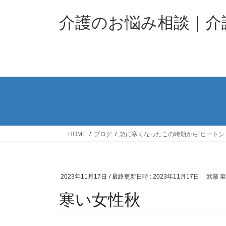
コ
ナ
ン
ビ
介護のお悩み相談｜
テ
ゲ
ン
ー
ツ
シ
へ
ョ
ス
ン
キ
に
ッ
移
プ
動
HOME
ブログ
急に寒くなったこの時期から”ヒートシ
2023年11月17日
/ 最終更新日時 :
2023年11月17日
武藤 
寒い女性秋