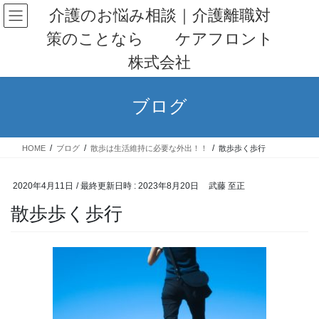
コ
ナ
介護のお悩み相談｜介護離職対
ン
ビ
策のことなら ケアフロント
テ
ゲ
ン
ー
株式会社
ツ
シ
へ
ョ
ス
ン
ブログ
キ
に
ッ
移
プ
動
HOME
ブログ
散歩は生活維持に必要な外出！！
散歩歩く歩行
2020年4月11日
/ 最終更新日時 :
2023年8月20日
武藤 至正
散歩歩く歩行