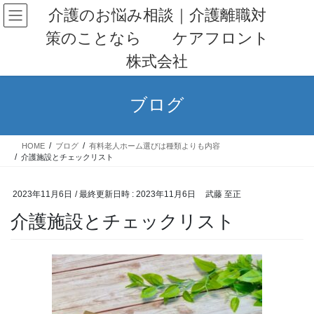
コ
ナ
介護のお悩み相談｜介護離職対
ン
ビ
策のことなら ケアフロント
テ
ゲ
ン
ー
株式会社
ツ
シ
へ
ョ
ス
ン
ブログ
キ
に
ッ
移
プ
動
HOME
ブログ
有料老人ホーム選びは種類よりも内容
介護施設とチェックリスト
2023年11月6日
/ 最終更新日時 :
2023年11月6日
武藤 至正
介護施設とチェックリスト